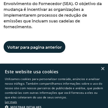
Envolvimento do Fornecedor (SEA). O objetivo da
mudança é incentivar as organizações a
implementarem processos de redução de
emissões que incluam suas cadeias de
fornecimento.
Voltar para pagina anterior
×
Este website usa cookies
Utilizamos cookies para personalizar conteúdo, anúncios e analisar
nosso tráfego. Também compartilhamos informações sobre o uso do
nosso site com nossos parceiros de publicidade e análise, que podem
combiná-las com outras informações que você forneceu a eles ou
Copyright © 2026 Natura &Co
que eles coletaram do uso de seus serviços.
Ler mais
Powered by
MZ
MOSTRAR DETALHES