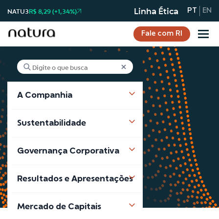
Linha Ética
NATU3
R$ 8,29 (+1,34%)
PT
EN
Fale com RI
A Companhia
Notícias
Sustentabilidade
Notícias
Governança Corporativa
Resultados e Apresentações
Mercado de Capitais