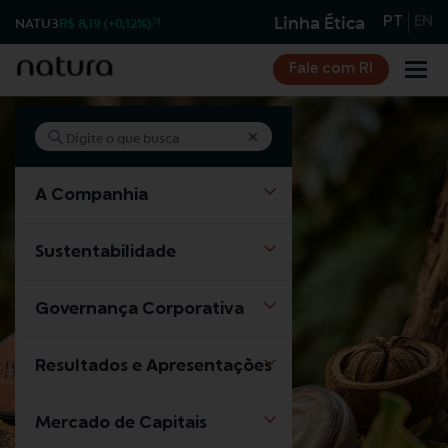
Linha Ética
NATU3
R$ 8,19 (+0,12%)
PT
EN
Fale com RI
A Companhia
Sustentabilidade
Governança Corporativa
Resultados e Apresentações
Mercado de Capitais