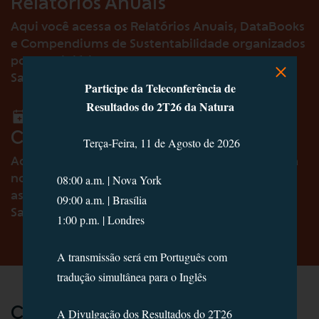
Relatórios Anuais
Aqui você acessa os Relatórios Anuais, DataBooks
e Compendiums de Sustentabilidade organizados
por subsidiária.
Saiba mais
Participe da Teleconferência de
Resultados do 2T26 da Natura
Calendário de Eventos
Terça-Feira, 11 de Agosto de 2026
Aqui você fica por dentro das principais datas da
nossa agenda com o mercado: resultados,
08:00 a.m. | Nova York
assembleias, apresentações e eventos.
09:00 a.m. | Brasília
Saiba mais
1:00 p.m. | Londres
A transmissão será em Português com
tradução simultânea para o Inglês
Compromisso com o futuro:
A Divulgação dos Resultados do 2T26