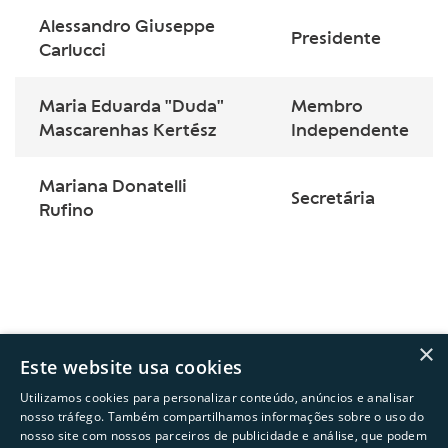
Alessandro Giuseppe
Presidente
Carlucci
Maria Eduarda "Duda"
Membro
Mascarenhas Kertész
Independente
Mariana Donatelli
Secretária
Rufino
×
Este website usa cookies
Utilizamos cookies para personalizar conteúdo, anúncios e analisar
nosso tráfego. Também compartilhamos informações sobre o uso do
nosso site com nossos parceiros de publicidade e análise, que podem