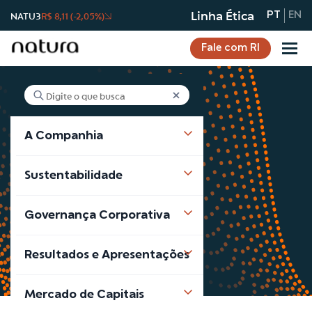
Linha Ética
NATU3
R$ 8,11 (-2,05%)
PT
EN
Fale com RI
A Companhia
Notícias
Sustentabilidade
Notícias
Governança Corporativa
Resultados e Apresentações
Mercado de Capitais